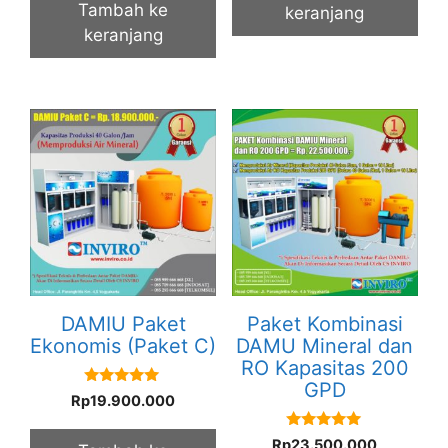
Tambah ke
keranjang
keranjang
DAMIU Paket
Paket Kombinasi
Ekonomis (Paket C)
DAMU Mineral dan
RO Kapasitas 200
GPD
5.00
Rp
19.900.000
out of 5
5.00
Rp
23.500.000