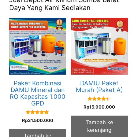
Daya Yang Kami Sediakan
Paket Kombinasi
DAMIU Paket
DAMU Mineral dan
Murah (Paket A)
RO Kapasitas 1.000
GPD
4.33
Rp
15.900.000
out of 5
5.00
Rp
31.500.000
Tambah ke
out of 5
keranjang
Tambah ke