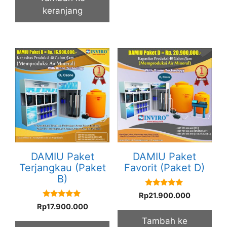
keranjang
DAMIU Paket
DAMIU Paket
Terjangkau (Paket
Favorit (Paket D)
B)
5.00
Rp
21.900.000
out of 5
5.00
Rp
17.900.000
out of 5
Tambah ke