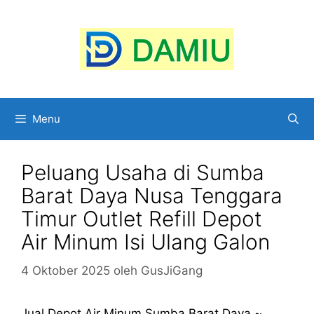
Langsung
ke
isi
Menu
Peluang Usaha di Sumba
Barat Daya Nusa Tenggara
Timur Outlet Refill Depot
Air Minum Isi Ulang Galon
4 Oktober 2025
oleh
GusJiGang
Jual Depot Air Minum Sumba Barat Daya ~