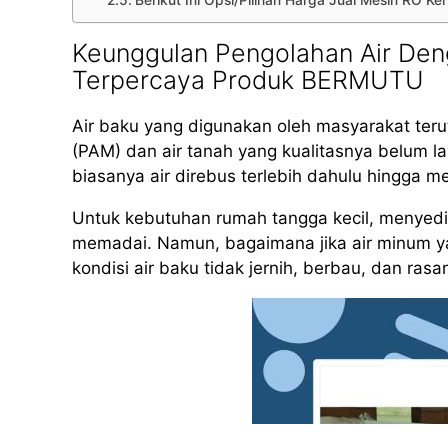
Berikut Ini Opsi/Pilihan Harga Jual Mesin RO K
Keunggulan Pengolahan Air Den
Terpercaya Produk BERMUTU
Air baku yang digunakan oleh masyarakat teru
(PAM) dan air tanah yang kualitasnya belum 
biasanya air direbus terlebih dahulu hingga m
Untuk kebutuhan rumah tangga kecil, menyed
memadai. Namun, bagaimana jika air minum yan
kondisi air baku tidak jernih, berbau, dan rasa