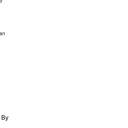
r
kan
 By