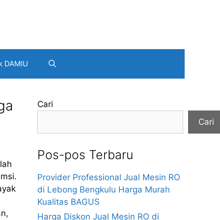
k DAMIU
ga
Cari
Cari
Pos-pos Terbaru
lah
umsi.
Provider Professional Jual Mesin RO
ayak
di Lebong Bengkulu Harga Murah
Kualitas BAGUS
an,
Harga Diskon Jual Mesin RO di