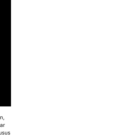
n,
ar
usus