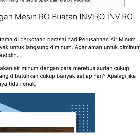
erinci Yang Tersedia Spek Lainnya By Request
gan Mesin RO Buatan INVIRO INVIRO
tama di perkotaan berasal dari Perusahaan Air Minum
layak untuk langsung diminum. Agar aman untuk diminum
endidih.
iakan air minum dengan cara merebus sudah cukup
g dibutuhkan cukup banyak setiap hari? Apalagi jika
nya tidak enak.