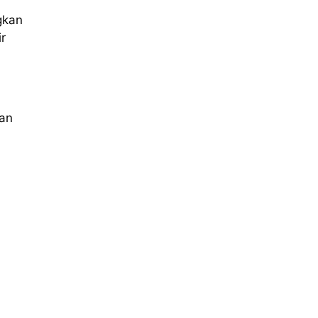
gkan
r
kan