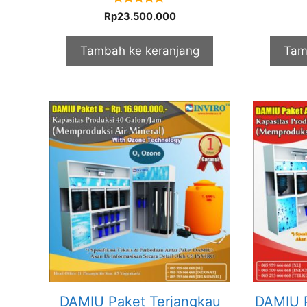
5.00
Rp
23.500.000
out of 5
Tambah ke keranjang
Tam
DAMIU Paket Terjangkau
DAMIU P