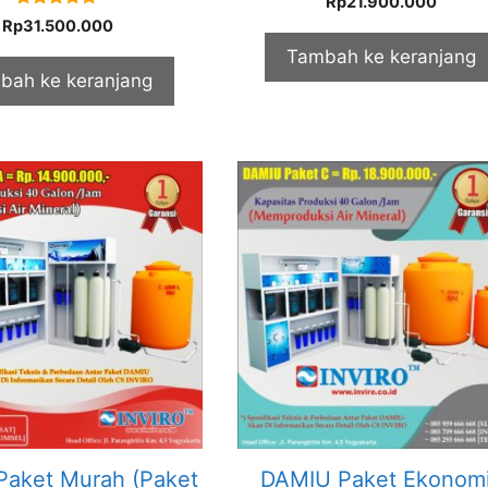
Rp
21.900.000
out of 5
5.00
Rp
31.500.000
out of 5
Tambah ke keranjang
bah ke keranjang
aket Murah (Paket
DAMIU Paket Ekonom