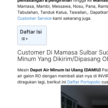
pemasangan & pengiriman
hingga ke
Mamasa
Mamasa, Mambi, Messawa, Nosu, Pana, Rante
Tabulahan, Tanduk Kalua, Tawalian,. Dapatkan
Customer Service
kami sekarang juga.
Daftar Isi
Customer Di Mamasa Sulbar Su
Minum Yang Dikirim/Dipasang O
Mesin
Depot Air Minum Isi Ulang (DAMIU)
Pas
air galon RO dengan membeli alat-nya di INVI
diragukan lagi, berikut ini
Daftar Portopolio
cus