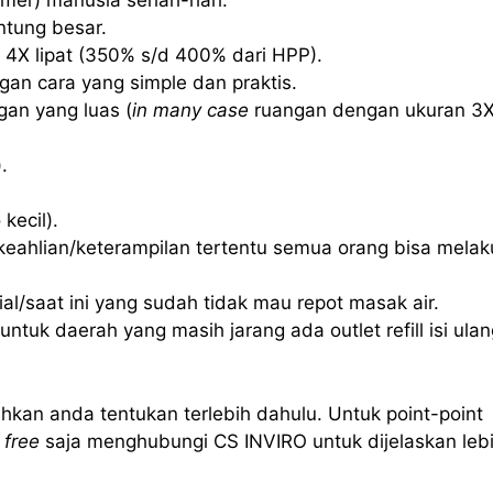
mer) manusia sehari-hari.
ntung besar.
 4X lipat (350% s/d 400% dari HPP).
an cara yang simple dan praktis.
an yang luas (
in many case
ruangan dengan ukuran 3
.
kecil).
eahlian/keterampilan tertentu semua orang bisa mela
l/saat ini yang sudah tidak mau repot masak air.
ntuk daerah yang masih jarang ada outlet refill isi ulan
hkan anda tentukan terlebih dahulu. Untuk point-point
 free
saja menghubungi CS INVIRO untuk dijelaskan leb