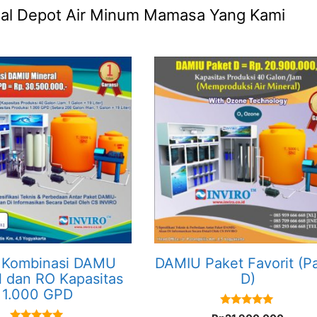
 Jual Depot Air Minum Mamasa Yang Kami
 Kombinasi DAMU
DAMIU Paket Favorit (P
l dan RO Kapasitas
D)
1.000 GPD
5.00