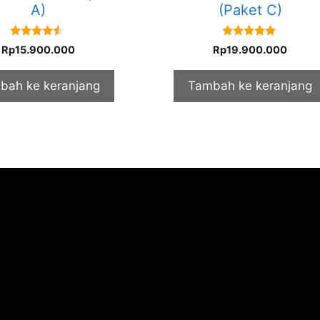
A)
(Paket C)
4.33
5.00
Rp
15.900.000
Rp
19.900.000
out of 5
out of 5
bah ke keranjang
Tambah ke keranjang