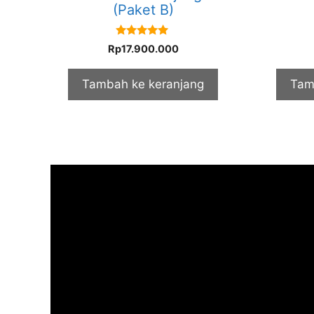
(Paket B)
5.00
Rp
17.900.000
out of 5
Tambah ke keranjang
Tam