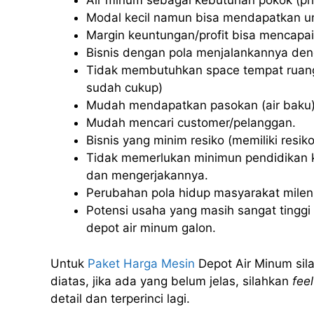
Air minum sebagai kebutuhan pokok (pri
Modal kecil namun bisa mendapatkan u
Margin keuntungan/profit bisa mencapai
Bisnis dengan pola menjalankannya deng
Tidak membutuhkan space tempat ruang
sudah cukup)
Mudah mendapatkan pasokan (air baku)
Mudah mencari customer/pelanggan.
Bisnis yang minim resiko (memiliki resiko 
Tidak memerlukan minimun pendidikan k
dan mengerjakannya.
Perubahan pola hidup masyarakat milenia
Potensi usaha yang masih sangat tinggi u
depot air minum galon.
Untuk
Paket Harga Mesin
Depot Air Minum sila
diatas, jika ada yang belum jelas, silahkan
feel
detail dan terperinci lagi.