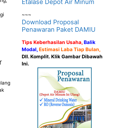
ng,
Etalase Depot Air Minum
~~~
gi
Download Proposal
Penawaran Paket DAMIU
Tips Keberhasilan Usaha,
Balik
Modal,
Estimasi Laba Tiap Bulan,
Dll. Komplit. Klik Gambar Dibawah
r
Ini.
ulang
ak